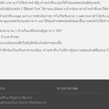
 บาท เอาไปให้เจ้าหน้าที่ดู เจ้าหน้าที่จะบอกให้ไปขอเสตทเม้นต์ย้อนหลัง
ต์ย้อนหลัง 2 ปีคิดเท่าไหร่ ได้รายละเอียดมาแล้วกลับมาหาเจ้าหน้าที่บอกให้หา
ที่จะหยุด เพราะการเบิกเงินราชการไม่ใช่เรื่องง่าย ๆ แต่หากเขาทำได้จริง ค
มาดูแบบฟอร์มของธนาคาร และให้คุณทำเสตทเม้นต์ปลอมขึ้นมาเลยส่งไปให้เจ้าหน้
เอาแค่ประมาณ 1 ล้านก็พอเพื่อหลบปัญหาจาก VAT
้ Excel ทำเลย
จำนวนเงินคงเหลือในบัญชีเทียบกับอัตราดอกเบี้ย
มใบเสร็จค่าธรรมเนียม เจ้าหน้าที่จะไม่มีทางรู้เลยว่าเสตทเม้นต์ที่คุณเอาไ
การ
ข่าวสารล่าสุด
ับปรึกษาปัญหาภาษีอากร
ป็นตัวแทนในการเจรจากับสรรพากร