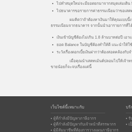
ไปทำสมุดใหม่จะมียอดยกมาจากสมุดเล่มเดิน 500
ไปธนาคารขอรายการค่าธรรมเนียมว่าขอเสตทเม้น
ผมคิดว่าถ้าต้องหาเงินมาให้คุณแบบนี้เจ้าหน้า
ธรรมเนียมจากธนาคาร จากนั้นนำเอารายการที่ได้
เงินเข้าบัญชีต้องไม่เกิน 1.8 ล้านบาทต่อปี 
ยอด Balance ในบัญชีต้องทำให้ดี แนะนำให้ใช
ระวังเรื่องดอกเบี้ยเงินฝากว่าต้องสอดคล้องกับ
เมื่อคุณนำเสตทเม้นต์ปลอมไปให้เจ้าหน้าที่พร้อ
ขายน้อยก็จะจบเรื่องแค่นี้
เว็บไซต์นี้เหมาะกับ
บริ
• ผู้ที่กำลังมีปัญหาภาษีอากร
• ร
• ผู้ที่กำลังมีปัญหากับเจ้าหน้าที่สรรพากร
• เ
• ผู้มีสัมมาชีพที่ต้องการวางแผนภาษีอากร