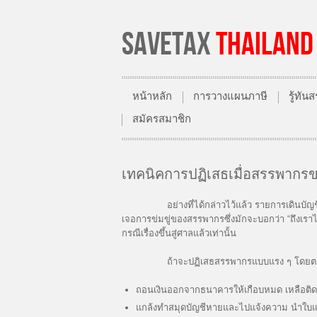
SAVETAX
THAILAND
หน้าหลัก
การวางแผนภาษี
รู้ทั
สมัครสมาชิก
เทคนิคการปฏิเสธเมื่อสรรพากรข
อย่างที่ได้กล่าวไว้แล้ว รายการเดินบัญชีเป็น
เจอการข่มขู่ของสรรพากรซึ่งมักจะบอกว่า “ถึงเราไม
กรณีเรื่องขึ้นสู่ศาลแล้วเท่านั้น
ถ้าจะปฏิเสธสรรพากรแบบแรง ๆ โดยตะโกนใส่หน้
ถอนเงินออกจากธนาคารให้เกือบหมด เหลือติดบ
แกล้งทำสมุดบัญชีหายและไปแจ้งความ นำใบแจ้