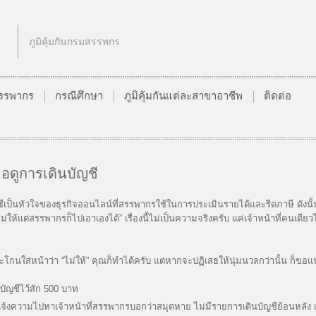
ภูมิคุ้มกันกรมสรรพกร
นสรรพากร
กรณีศึกษา
ภูมิคุ้มกันแต่ละสาขาอาชีพ
ติดต่อ
อดูการเดินบัญชี
หัวใจของธุรกิจออนไลน์ที่สรรพากรใช้ในการประเมินรายได้และรีดภาษี ดังนั้
่ให้แต่สรรพากรก็ไปเอาเองได้” เรื่องนี้ไม่เป็นความจริงครับ แค่เจ้าหน้าที่คนเด
าว่า “ไม่ให้” คุณก็ทำได้ครับ แต่หากจะปฏิเสธให้นุ่มนวลกว่านั้น ก็ขอแน
ัญชีไว้สัก 500 บาท
งความไปหาเจ้าหน้าที่สรรพากรบอกว่าสมุดหาย ไม่มีรายการเดินบัญชีย้อนหลัง เจ