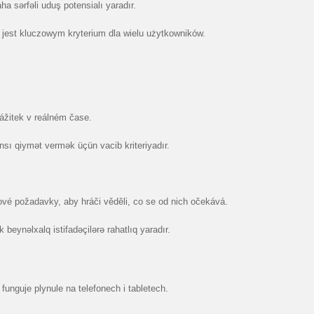
aha sərfəli uduş potensialı yaradır.
jest kluczowym kryterium dla wielu użytkowników.
žitek v reálném čase.
nsı qiymət vermək üçün vacib kriteriyadır.
vé požadavky, aby hráči věděli, co se od nich očekává.
 beynəlxalq istifadəçilərə rahatlıq yaradır.
funguje plynule na telefonech i tabletech.