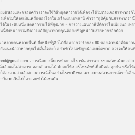
า
เลี้ยงตัวเองและครอบครัว เราจะใช้วิธีหยุดหารายได้เพื่อจะได้ไม่ต้องเจอสรรพากรก็ไ
นสรรพากรเพื่อไม่ให้ตกเป็นเหยื่อของโจรในเครื่องแบบเหล่านี้ คำว่า “ภูมิคุ้มกันสรรพา
ด้ในระดับหนึ่ง แต่หากรายได้ที่สูงมาก ๆ การวางแผนภาษีที่ดีอาจไม่เพียงพอ เพราะยิ
้มกันนี้ยังหมายรวมถึงการแก้ปัญหาหากคุณต้องเผชิญหน้ากับสรรพากรอีกด้วย
าหลายคนหลายพื้นที่ สิ่งหนึ่งที่รู้สึกได้คือมากกว่าร้อยละ 90 ของเจ้าหน้าที่ดีมากน
่ผมก็ยังแนะนำว่าหากคุณไม่มั่นใจล่ะก็ อย่าเข้าไปเผชิญหน้าเองเด็ดขาด ควรจะให้
iland@gmail.com ว่ากรณีอย่างนี้ควรทำอย่างไร เช่น สรรพากรขอเสตทเม้นmailto:
์แล้วผมไม่สามารถตอบคำถามได้ มักจะให้เบอร์โทรศัพท์เพื่อติดต่อคุยกัน หรือให้
็ต้องถามว่าแล้วสถานการณ์เป็นอย่างไรเขาถึงขอ เพราะบางสถานการณ์เราก็เลี่ยงไ
ภาษีมากเกินไปก็อาจจะทำได้เช่นกัน
ady-i-opacalnosc-2/