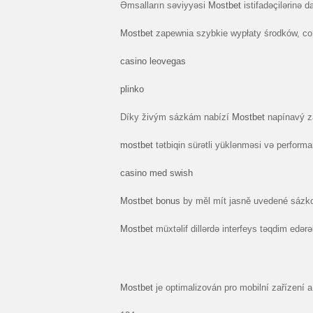
Əmsalların səviyyəsi
Mostbet
istifadəçilərinə d
Mostbet
zapewnia szybkie wypłaty środków, co 
casino leovegas
plinko
Díky živým sázkám nabízí
Mostbet
napínavý zá
mostbet
tətbiqin sürətli yüklənməsi və performa
casino med swish
Mostbet bonus
by měl mít jasně uvedené sázko
Mostbet
müxtəlif dillərdə interfeys təqdim edərək
valorbet casino
valor bet AR
valor casino India
loto club kz
Mostbet
je optimalizován pro mobilní zařízení a 