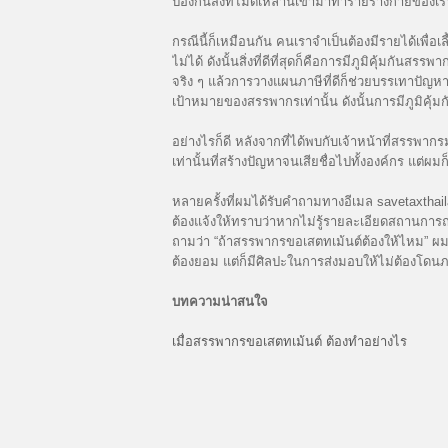
ป้องกันสิ่งที่ไม่ดีเหล่านี้เข้ามาทำร้ายร่างกายของเร
กรณีนี้ก็เหมือนกัน คนเราจำเป็นต้องมีรายได้เพื่อ
ไม่ได้ ดังนั้นสิ่งที่ดีที่สุดก็คือการมีภูมิคุ้มกั
จริง ๆ แล้วการวางแผนภาษีที่ดีก็ช่วยบรรเทาปัญหาไ
เป้าหมายของสรรพากรเท่านั้น ดังนั้นการมีภูมิคุ
อย่างไรก็ดี หลังจากที่ได้พบกับเจ้าหน้าที่สรรพากรม
เท่านั้นที่สร้างปัญหาจนเสียชื่อไปทั้งองค์กร แต
หลายครั้งที่ผมได้รับคำถามทางอีเมล savetaxtha
ต้องแจ้งให้ทราบว่าหากไม่รู้รายละเอียดสถานการณ
ถามว่า “ถ้าสรรพากรขอเสตทเม้นต์ต้องให้ไหม” ผมก
ต้องยอม แต่ก็มีศิลปะในการส่งมอบให้ไม่ต้องโดน
บทความน่าสนใจ
เมื่อสรรพากรขอเสตทเม้นต์ ต้องทำอย่างไร
moonwin
Spin Rise casino
moonwin
moonwin
jeetcity casino
wildsino
Herospin casino Australia
Herospin registration
wildsino casino
trueluck
wildsino
CrownGreen casino
420hub shop
https://isabellelafleche.com/trade-up-w-cs2-zas