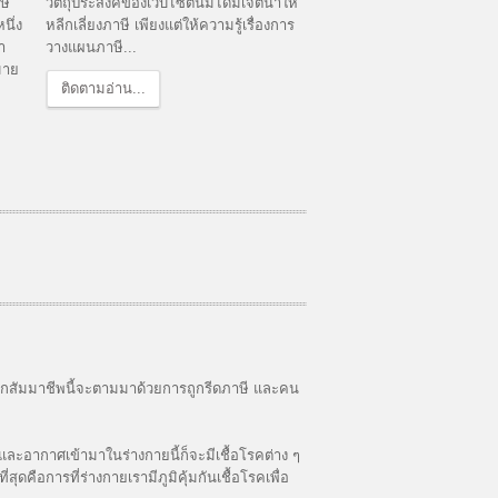
ษี
วัตถุประสงค์ของเว็บไซต์นี้มิได้มีเจตนาให้
นึ่ง
หลีกเลี่ยงภาษี เพียงแต่ให้ความรู้เรื่องการ
า
วางแผนภาษี...
มาย
ติดตามอ่าน...
ด้จากสัมมาชีพนี้จะตามมาด้วยการถูกรีดภาษี และคน
ะอากาศเข้ามาในร่างกายนี้ก็จะมีเชื้อโรคต่าง ๆ
ดคือการที่ร่างกายเรามีภูมิคุ้มกันเชื้อโรคเพื่อ