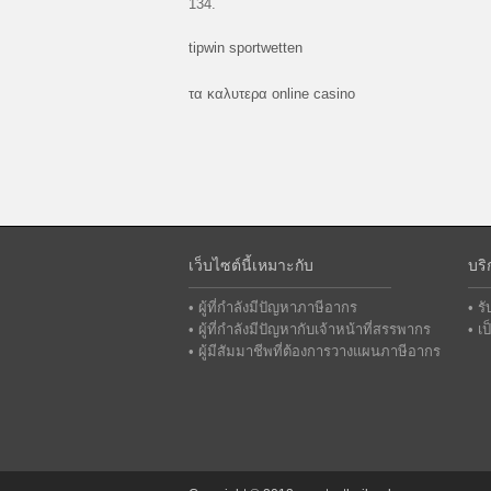
134.
tipwin sportwetten
лото клуб онлайн
loto37 club
τα καλυτερα online casino
เว็บไซต์นี้เหมาะกับ
บริ
• ผู้ที่กำลังมีปัญหาภาษีอากร
• ร
• ผู้ที่กำลังมีปัญหากับเจ้าหน้าที่สรรพากร
• เ
• ผู้มีสัมมาชีพที่ต้องการวางแผนภาษีอากร