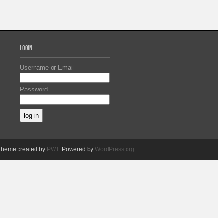
LOGIN
Username or Email
Password
Theme created by
PWT
. Powered by
WordPress.org