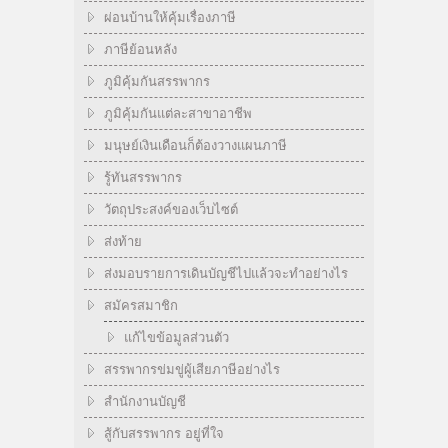
ผ่อนบ้านให้คุ้มเรื่องภาษี
ภาษีย้อนหลัง
ภูมิคุ้มกันสรรพากร
ภูมิคุ้มกันแต่ละสาขาอาชีพ
มนุษย์เงินเดือนก็ต้องวางแผนภาษี
รู้ทันสรรพากร
วัตถุประสงค์ของเว็บไซต์
ส่งท้าย
ส่งมอบรายการเดินบัญชีไปแล้วจะทำอย่างไร
สมัครสมาชิก
แก้ไขข้อมูลส่วนตัว
สรรพากรข่มขู่ผู้เสียภาษีอย่างไร
สำนักงานบัญชี
สู้กับสรรพากร อยู่ที่ใจ