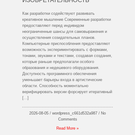
ИЗОБРЕТАТЕЛЬНОСТЬ
Как разработки содействуют развивать
креативное мышление Современные разработки
предоставляют перед индивидом
неограниченные шансы для самовыражения и
осуществления созидательных планов.
Компьютерные приспособления предоставляют
возможность экспериментировать с формами,
тонами, звуками и текстами, создавая создания,
которые раньше предполагали особого
образования и недешевого оборудования.
Доступность программного обеспечения
уменьшает барьеры входа в артистические
области. Способность моментально
верифицировать версии форсирует итеративный
[…]
2026-08-05
/
wordpress_c661d532a987
/
No
Comments
Read More »