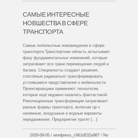
САМЫЕ ИНТЕРЕСНЫЕ
НОВШЕСТВА В СФЕРЕ
ТРАНСПОРТА
Самые любопытные нововведения в сфере
транспорта Транспортная область испытывает
фазу фундаментальных изменений, которые
затрагивают все грани перемещения людей и
багажа. Специалисты создают решения,
способные радикально трансформировать
устоявшиеся представления о мобильности.
Проектировщики применяют технологии,
которые ещё недавно казались фантастикой.
Революционные трансформации затрагивают
разные формы транспорта, включая up x
наземные, воздушные и водные варианты
передвижения. Предприятия тратят […]
2026-08-05
/
wordpress_c661d532a987
/
No