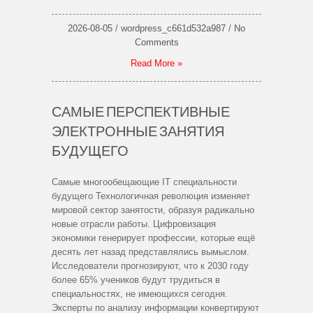
2026-08-05
/
wordpress_c661d532a987
/
No
Comments
Read More »
САМЫЕ ПЕРСПЕКТИВНЫЕ
ЭЛЕКТРОННЫЕ ЗАНЯТИЯ
БУДУЩЕГО
Самые многообещающие IT специальности
будущего Технологичная революция изменяет
мировой сектор занятости, образуя радикально
новые отрасли работы. Цифровизация
экономики генерирует профессии, которые ещё
десять лет назад представлялись вымыслом.
Исследователи прогнозируют, что к 2030 году
более 65% учеников будут трудиться в
специальностях, не имеющихся сегодня.
Эксперты по анализу информации конвертируют