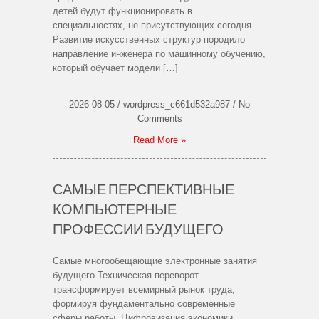
детей будут функционировать в
специальностях, не присутствующих сегодня.
Развитие искусственных структур породило
направление инженера по машинному обучению,
который обучает модели […]
2026-08-05
/
wordpress_c661d532a987
/
No
Comments
Read More »
САМЫЕ ПЕРСПЕКТИВНЫЕ
КОМПЬЮТЕРНЫЕ
ПРОФЕССИИ БУДУЩЕГО
Самые многообещающие электронные занятия
будущего Техническая переворот
трансформирует всемирный рынок труда,
формируя фундаментально современные
сферы работы. Цифровизация экономики