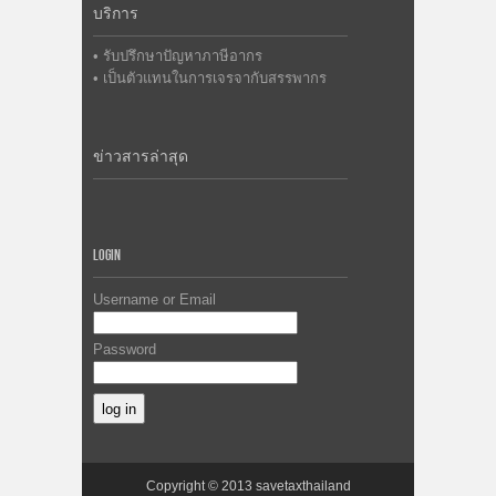
บริการ
• รับปรึกษาปัญหาภาษีอากร
• เป็นตัวแทนในการเจรจากับสรรพากร
ข่าวสารล่าสุด
LOGIN
Username or Email
Password
Copyright © 2013 savetaxthailand