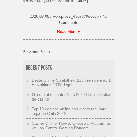
рекомендаций Рекомендательные […]
2026-08-05
/
wordpress_4367370e6ccb
/
No
Comments
Read More »
Previous Posts
RECENT POSTS
Beste Online Spielothek: 125 Freispiele ab 1
Einzahlung 100% legal
Giros gratis sin depósito 2026 Chile: reseñas
de casino
Top 10 casinos online con dinero real para
jugar en Chile 2026
Casino Online: How to Choose a Platform as
well as Control Gaming Dangers