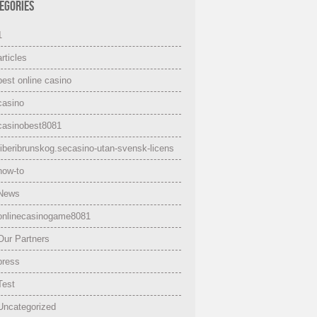
EGORIES
1
articles
best online casino
casino
casinobest8081
fiberibrunskog.secasino-utan-svensk-licens
how-to
News
onlinecasinogame8081
Our Partners
press
Test
Uncategorized