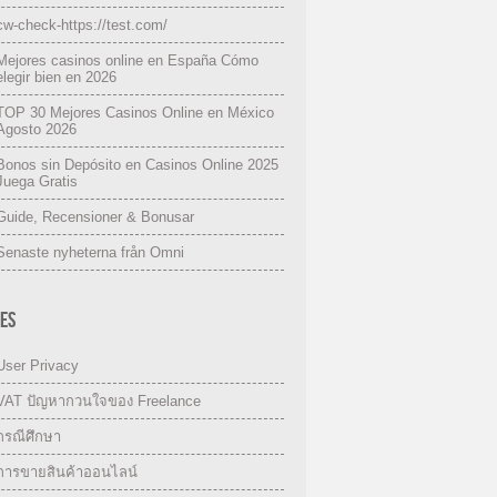
cw-check-https://test.com/
Mejores casinos online en España Cómo
elegir bien en 2026
TOP 30 Mejores Casinos Online en México
Agosto 2026
Bonos sin Depósito en Casinos Online 2025
Juega Gratis
Guide, Recensioner & Bonusar
Senaste nyheterna från Omni
ES
User Privacy
VAT ปัญหากวนใจของ Freelance
กรณีศึกษา
การขายสินค้าออนไลน์